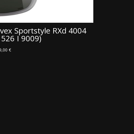
vex Sportstyle RXd 4004
1526 I 9009)
9,00
€