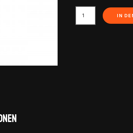
Uvex
Sportstyle
IN D
RXs
4301
(2000
I
9037)
Menge
onen