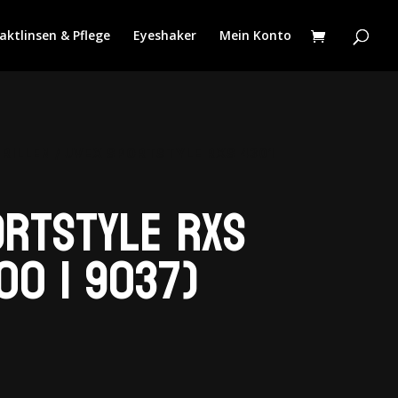
aktlinsen & Pflege
Eyeshaker
Mein Konto
RILLEN
/ UVEX SPORTSTYLE RXS 4301
ortstyle RXs
00 I 9037)