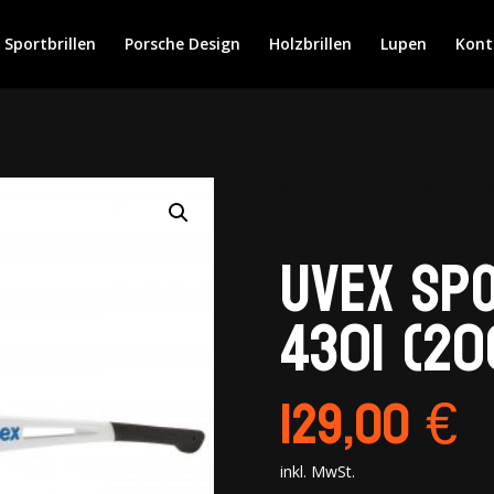
Sportbrillen
Porsche Design
Holzbrillen
Lupen
Kont
START
/
SHOP
/
SPORTB
(2000 I 9037)
Uvex Sp
4301 (20
129,00
€
inkl. MwSt.