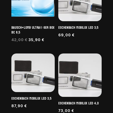
BAUSCH+LOMB ULTRA® 6er BOX
ESCHENBACH MOBILUX LED 3,5
BC 8,5
69,00
€
Ursprünglicher
Aktueller
42,00
€
35,90
€
Preis
Preis
war:
ist:
42,00 €
35,90 €.
ESCHENBACH MOBILUX LED 3,5
ESCHENBACH MOBILUX LED 4,0
87,90
€
73,00
€