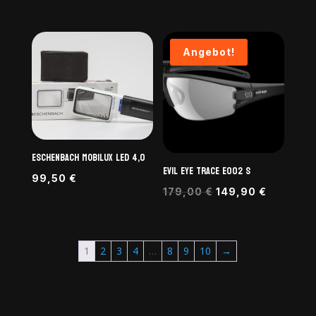
Angebot!
ESCHENBACH MOBILUX LED 4,0
evil eye trace E002 S
99,50
€
Ursprünglicher
Aktuelle
179,00
€
149,90
€
Preis
Preis
war:
ist:
179,00 €
149,90 €
1
2
3
4
…
8
9
10
→