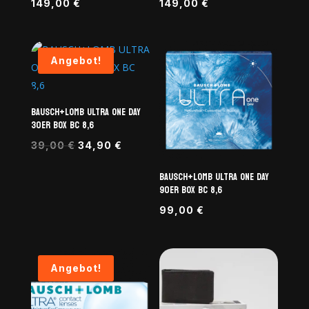
149,00
€
149,00
€
Angebot!
BAUSCH+LOMB ULTRA ONE DAY
30er BOX BC 8,6
Ursprünglicher
Aktueller
39,00
€
34,90
€
Preis
Preis
BAUSCH+LOMB ULTRA ONE DAY
war:
ist:
90er BOX BC 8,6
39,00 €
34,90 €.
99,00
€
Angebot!