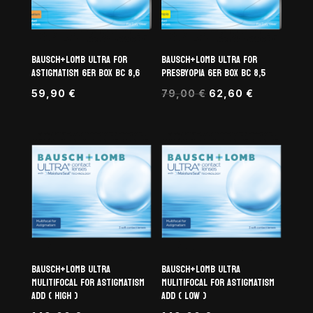
BAUSCH+LOMB ULTRA FOR
BAUSCH+LOMB ULTRA FOR
ASTIGMATISM 6er BOX BC 8,6
PRESBYOPIA 6er BOX BC 8,5
Ursprünglicher
Aktueller
59,90
€
79,00
€
62,60
€
Preis
Preis
war:
ist:
79,00 €
62,60 €.
BAUSCH+LOMB ULTRA
BAUSCH+LOMB ULTRA
MULITIFOCAL for ASTIGMATISM
MULITIFOCAL for ASTIGMATISM
ADD ( HIGH )
ADD ( LOW )