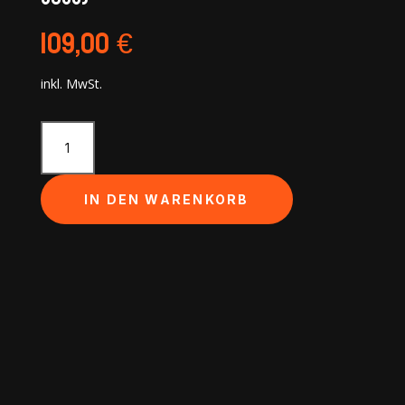
109,00
€
inkl. MwSt.
Uvex
Sportstyle
RXd
4004
IN DEN WARENKORB
(1135
I
9038)
Menge