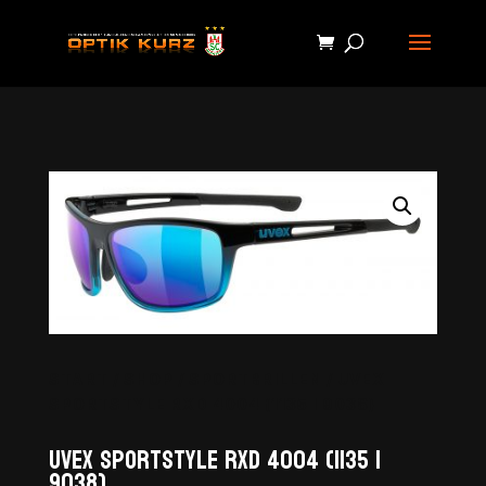
START
/
SHOP
/
SPORTBRILLEN
/ UVEX
SPORTSTYLE RXD 4004 (1135 I 9038)
Uvex Sportstyle RXd 4004 (1135 I
9038)