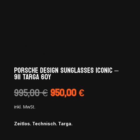
START
/
SHOP
/
PORSCHE DESIGN
/
PORSCHE DESIGN SUNGLASSES ICONIC –
911 TARGA 60Y
PORSCHE DESIGN Sunglasses Iconic –
911 Targa 60Y
Ursprünglicher
Aktueller
995,00
€
950,00
€
Preis
Preis
war:
ist:
inkl. MwSt.
995,00 €
950,00 €.
Zeitlos. Technisch. Targa.