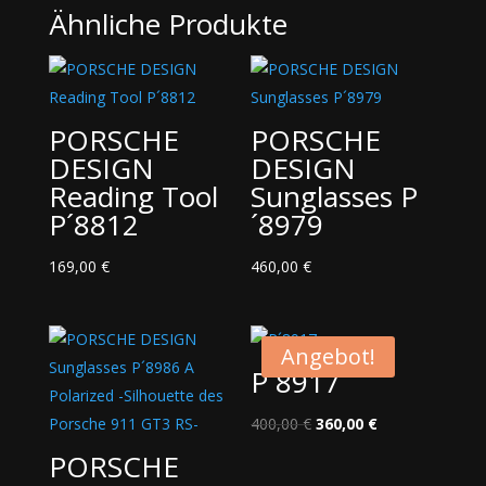
Ähnliche Produkte
PORSCHE
PORSCHE
DESIGN
DESIGN
Reading Tool
Sunglasses P
P´8812
´8979
169,00
€
460,00
€
Angebot!
P´8917
Ursprünglicher
Aktueller
400,00
€
360,00
€
Preis
Preis
PORSCHE
war:
ist: