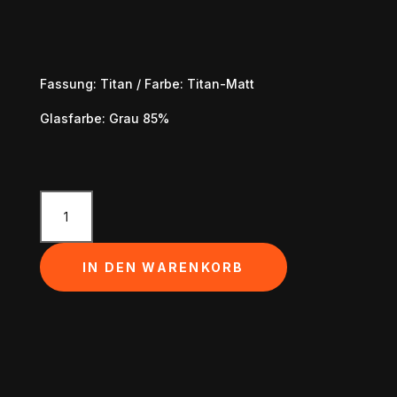
Fassung: Titan / Farbe: Titan-Matt
Glasfarbe: Grau 85%
PORSCHE
DESIGN
Sunglasses
Iconic
IN DEN WARENKORB
–
911
Targa
60Y
Menge